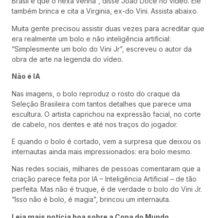
Brasil e que o hexa venha”, disse João Doce no vídeo. Ele
também brinca e cita a Virginia, ex-do Vini. Assista abaixo.
Muita gente precisou assistir duas vezes para acreditar que
era realmente um bolo e não inteligência artificial:
“Simplesmente um bolo do Vini Jr”, escreveu o autor da
obra de arte na legenda do vídeo.
Não é IA
Nas imagens, o bolo reproduz o rosto do craque da
Seleção Brasileira com tantos detalhes que parece uma
escultura. O artista caprichou na expressão facial, no corte
de cabelo, nos dentes e até nos traços do jogador.
E quando o bolo é cortado, vem a surpresa que deixou os
internautas ainda mais impressionados: era bolo mesmo.
Nas redes sociais, milhares de pessoas comentaram que a
criação parece feita por IA – Inteligência Artificial – de tão
perfeita. Mas não é truque, é de verdade o bolo do Vini Jr.
“Isso não é bolo, é magia”, brincou um internauta.
Leia mais notícia boa sobre a Copa do Mundo