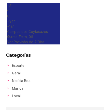
+
31
°
C
+
34°
+
18°
Campos dos Goytacazes
Quinta-Feira, 06
Ver Previsão de 7 Dias
Categorias
Esporte
Geral
Notícia Boa
Música
Local