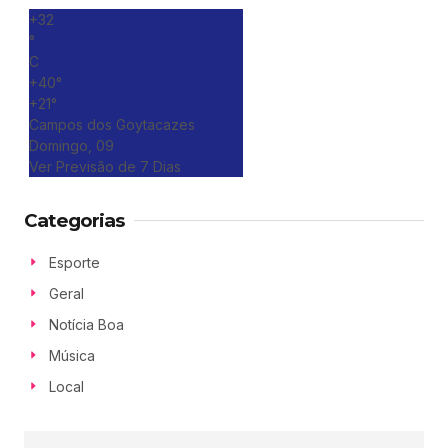
+
32
°
C
+
40°
+
21°
Campos dos Goytacazes
Domingo, 09
Ver Previsão de 7 Dias
Categorias
Esporte
Geral
Notícia Boa
Música
Local