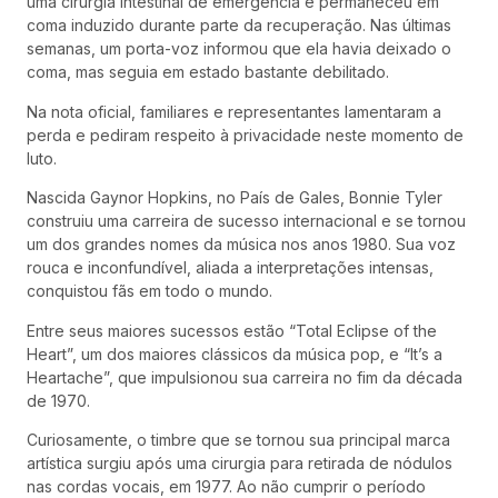
uma cirurgia intestinal de emergência e permaneceu em
coma induzido durante parte da recuperação. Nas últimas
semanas, um porta-voz informou que ela havia deixado o
coma, mas seguia em estado bastante debilitado.
Na nota oficial, familiares e representantes lamentaram a
perda e pediram respeito à privacidade neste momento de
luto.
Nascida Gaynor Hopkins, no País de Gales, Bonnie Tyler
construiu uma carreira de sucesso internacional e se tornou
um dos grandes nomes da música nos anos 1980. Sua voz
rouca e inconfundível, aliada a interpretações intensas,
conquistou fãs em todo o mundo.
Entre seus maiores sucessos estão “Total Eclipse of the
Heart”, um dos maiores clássicos da música pop, e “It’s a
Heartache”, que impulsionou sua carreira no fim da década
de 1970.
Curiosamente, o timbre que se tornou sua principal marca
artística surgiu após uma cirurgia para retirada de nódulos
nas cordas vocais, em 1977. Ao não cumprir o período