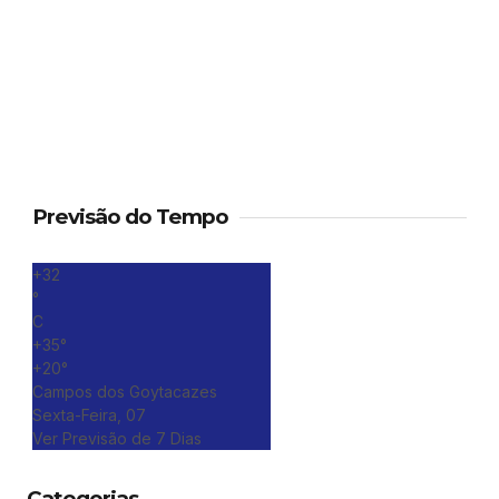
Previsão do Tempo
+
32
°
C
+
35°
+
20°
Campos dos Goytacazes
Sexta-Feira, 07
Ver Previsão de 7 Dias
Categorias