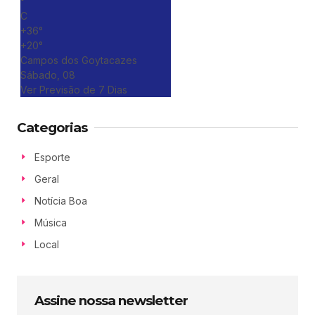
°
C
+
36°
+
20°
Campos dos Goytacazes
Sábado, 08
Ver Previsão de 7 Dias
Categorias
Esporte
Geral
Notícia Boa
Música
Local
Assine nossa newsletter