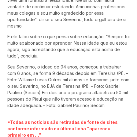
viver uma formatura nessa idade. Me sinto com muita
vontade de continuar estudando. Amo minhas professoras,
meus colegas e sou muito agradecido por essa
oportunidade”, disse o seu Severino, todo orgulhoso de si
mesmo.
E ele falou sobre o que pensa sobre educação: “Sempre fui
muito apaixonado por aprender. Nessa idade que eu estou
agora, sigo acreditando que a educação está acima de
tudo”, concluiu.
Seu Severino, o idoso de 94 anos, começou a trabalhar
com 6 anos, se forma 9 décadas depois em Teresina (PI). –
Foto: Willame Lucas Outros mil alunos se formaram junto com
o seu Severino, no EJA de Teresina (PI). – Foto: Gabriel
Paulino (Secom) Em dois ano o programa alfabetizou 50 mil
pessoas do Piauí que não tiveram acesso à educação na
idade adequada. – Foto: Gabriel Paulino/ Secom
*Todas as notícias são retiradas de fonte de sites
conforme informado na última linha “apareceu
primeiro em …”