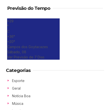
Previsão do Tempo
+
29
°
C
+
36°
+
20°
Campos dos Goytacazes
Sábado, 08
Ver Previsão de 7 Dias
Categorias
Esporte
Geral
Notícia Boa
Música