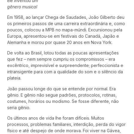
ele inventou um
gênero musical
Em 1958, ao lançar Chega de Saudades, João Gilberto deu
os primeiros passos de uma carreira extraordinária e, como
poucos, colocou a MPB no mapa-múndi. Excursionou pela
Europa, apresentou-se em festivais do Canadá, Japão e
Alemanha e morou por quase 20 anos em Nova York.
De volta ao Brasil, lotou todas as poucas apresentações
que fez – nem sempre cumpriu os compromissos – era
excêntrico, imprevisível e surpreendente; perfeccionista e
intransigente para com a qualidade do som e o silêncio da
plateia.
João passou longe do que se entende por normal. Era
gênio. E gênio não segue padrões, protocolos, rotinas,
costumes, horários ou modismo. Se fosse diferente, não
seria gênio.
Os últimos anos de vida lhe foram difíceis. Muitos
processos, problemas familiares, interdição, perda do vigor
físico e até despejo de onde morava. Foi viver na Gávea,