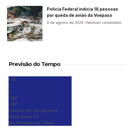
Polícia Federal indicia 16 pessoas
por queda de avião da Voepass
6 de agosto de 2026
Nenhum comentário
Previsão do Tempo
+
33
°
C
+
36°
+
20°
Campos dos Goytacazes
Sexta-Feira, 07
Ver Previsão de 7 Dias